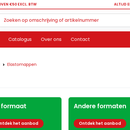
OVEN €50 EXCL. BTW
ALTIJD 
Zoeken ...
Catalogus
Over ons
Contact
N
Elastomappen
 formaat
Andere formaten
ntdek het aanbod
Ontdek het aanbod