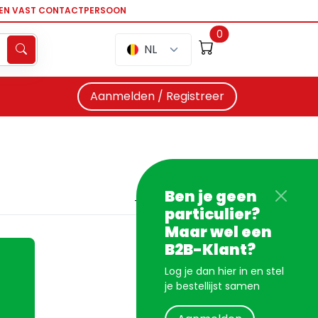
EEN VAST CONTACTPERSOON
0
NL
Aanmelden / Registreer
Ben je geen
particulier?
Maar wel een
B2B-Klant?
Log je dan hier in en stel
je bestellijst samen