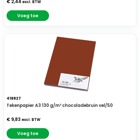
€ 2,44
excl. BTW
Voeg toe
418827
Tekenpapier A3 130 g/m² chocoladebruin vel/50
€ 9,83
excl. BTW
Voeg toe