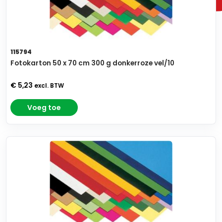
115794
Fotokarton 50 x 70 cm 300 g donkerroze vel/10
€ 5,23
excl. BTW
Voeg toe