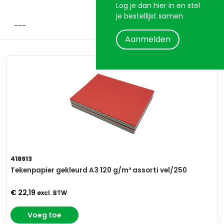
Log je dan hier in en stel
je bestellijst samen
Aanmelden
418913
Tekenpapier gekleurd A3 120 g/m² assorti vel/250
€ 22,19
excl. BTW
Voeg toe