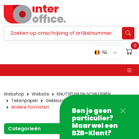
Zoeken ...
0
NL
Webshop
Website
KNUTSELEN EN SCHILDEREN
Tekenpapier
Gekleurd tekenpapier
Losse vellen
Andere formaten
Ben je geen
particulier?
Maar wel een
Categorieën
B2B-Klant?