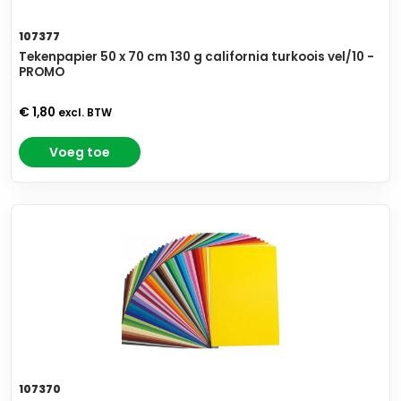
107377
Tekenpapier 50 x 70 cm 130 g california turkoois vel/10 -
PROMO
€ 1,80
excl. BTW
Voeg toe
107370