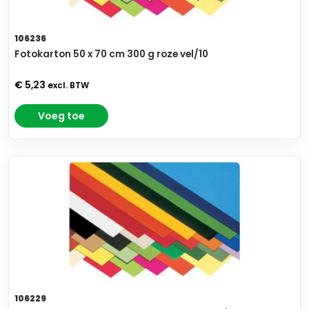
106236
Fotokarton 50 x 70 cm 300 g roze vel/10
€ 5,23
excl. BTW
Voeg toe
106229