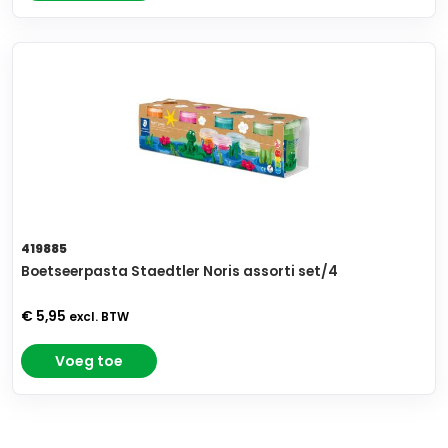
419885
Boetseerpasta Staedtler Noris assorti set/4
€ 5,95
excl. BTW
Voeg toe