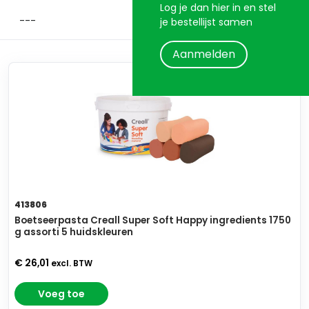
Log je dan hier in en stel
je bestellijst samen
Aanmelden
413806
Boetseerpasta Creall Super Soft Happy ingredients 1750
g assorti 5 huidskleuren
€ 26,01
excl. BTW
Voeg toe