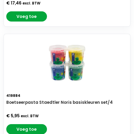
€ 17,46
excl. BTW
Voeg toe
419884
Boetseerpasta Staedtler Noris basiskleuren set/4
€ 5,95
excl. BTW
Voeg toe