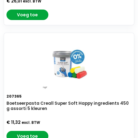
€ 26,01
excl. BTW
Voeg toe
207365
Boetseerpasta Creall Super Soft Happy ingredients 450
g assorti 5 kleuren
€ 11,32
excl. BTW
Voeg toe