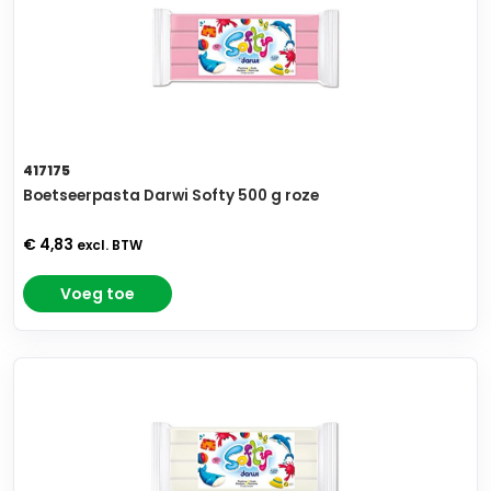
417175
Boetseerpasta Darwi Softy 500 g roze
€ 4,83
excl. BTW
Voeg toe