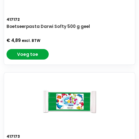
417172
Boetseerpasta Darwi Softy 500 g geel
€ 4,89
excl. BTW
Voeg toe
417173