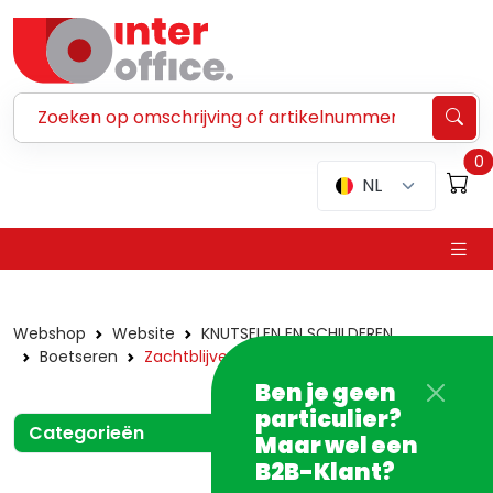
Zoeken ...
0
NL
Webshop
Website
KNUTSELEN EN SCHILDEREN
Boetseren
Zachtblijvend
Ben je geen
particulier?
Categorieën
Maar wel een
B2B-Klant?