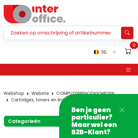
Zoeken ...
0
NL
Webshop
Website
COMPUTERBENODIGDHEDEN
Cartridges, toners en linten
Laser
Kyocera
Drum
Ben je geen
particulier?
Categorieën
Maar wel een
B2B-Klant?