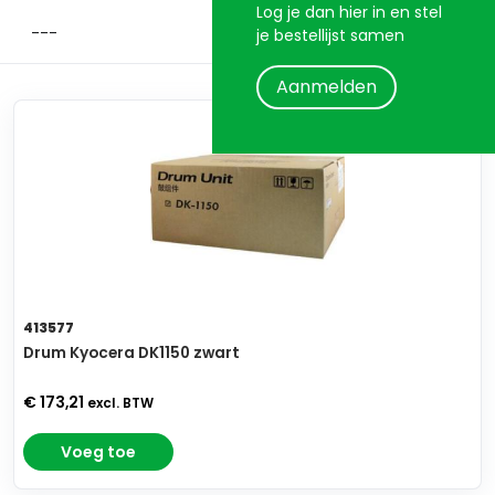
Log je dan hier in en stel
je bestellijst samen
Aanmelden
413577
Drum Kyocera DK1150 zwart
€ 173,21
excl. BTW
Voeg toe