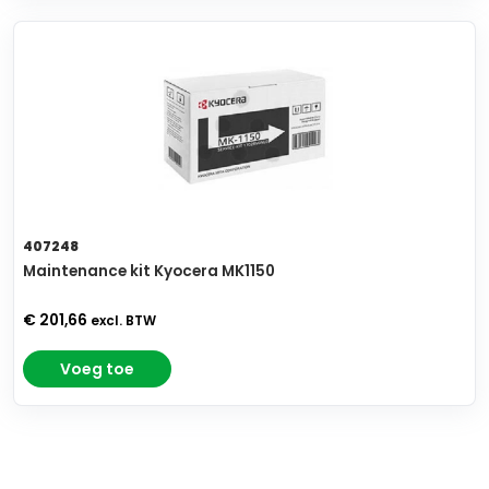
407248
Maintenance kit Kyocera MK1150
€ 201,66
excl. BTW
Voeg toe