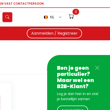
EEN VAST CONTACTPERSOON
0
NL
Aanmelden / Registreer
Ben je geen
particulier?
Maar wel een
B2B-Klant?
Log je dan hier in en stel
je bestellijst samen