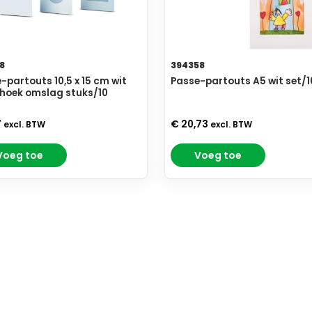
8
394358
-partouts 10,5 x 15 cm wit
Passe-partouts A5 wit set/1
hoek omslag stuks/10
7
€ 20,73
excl. BTW
excl. BTW
Voeg toe
Voeg toe