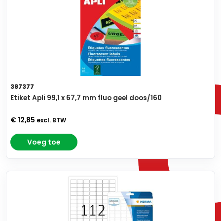
387377
Etiket Apli 99,1 x 67,7 mm fluo geel doos/160
€ 12,85
excl. BTW
Voeg toe