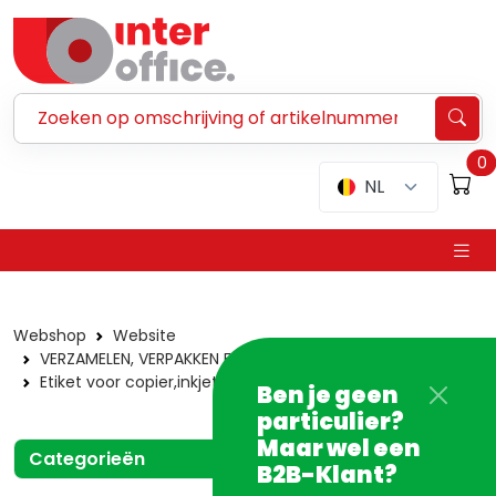
Zoeken ...
0
NL
Webshop
Website
VERZAMELEN, VERPAKKEN EN VERZENDEN
Etiketten
Etiket voor copier,inkjet en laser
Andere merken
Ben je geen
particulier?
Maar wel een
Categorieën
B2B-Klant?