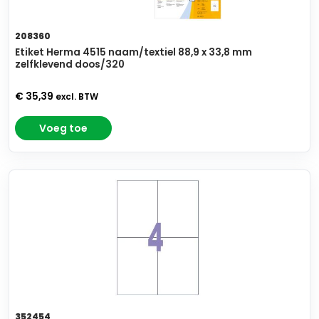
208360
Etiket Herma 4515 naam/textiel 88,9 x 33,8 mm
zelfklevend doos/320
€ 35,39
excl. BTW
Voeg toe
352454