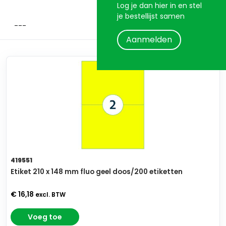
Log je dan hier in en stel
je bestellijst samen
Aanmelden
419551
Etiket 210 x 148 mm fluo geel doos/200 etiketten
€ 16,18
excl. BTW
Voeg toe