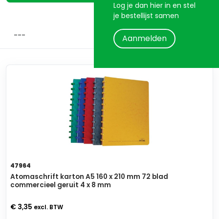
Log je dan hier in en stel
je bestellijst samen
Aanmelden
47964
Atomaschrift karton A5 160 x 210 mm 72 blad
commercieel geruit 4 x 8 mm
€ 3,35
excl. BTW