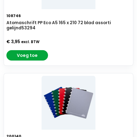
108746
Atomaschrift PP Eco A5 165 x 210 72 blad assorti
gelijnd53294
€ 3,95
excl. BTW
Voeg toe
200140