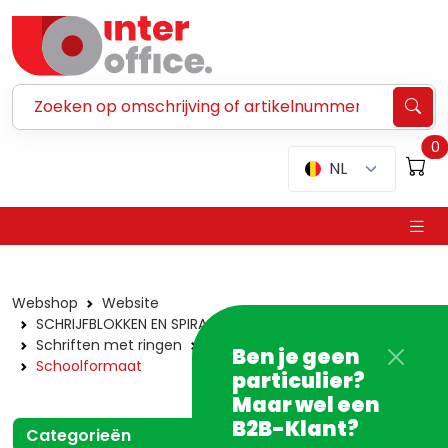
Zoeken ...
0
NL
Webshop
Website
SCHRIJFBLOKKEN EN SPIRAALSCHRIFTEN
Schriften met ringen
Atoma schriften
Ben je geen
Schoolformaat
particulier?
Maar wel een
B2B-Klant?
Categorieën