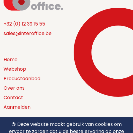
+32 (0) 12 39 15 55
sales@interoffice.be
Home
Webshop
Productaanbod
Over ons
Contact
Aanmelden
🍪 Deze website maakt gebruik van cookies om
ervoor te zorgen dat u de beste ervaring op onze