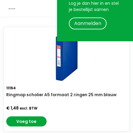
Log je dan hier in en stel
je bestellijst samen
Aanmelden
11154
Ringmap scholier A5 formaat 2 ringen 25 mm blauw
€ 1,48
excl. BTW
Voeg toe