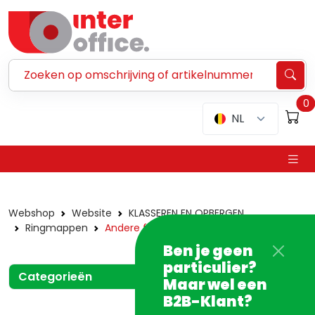
Zoeken ...
0
NL
Webshop
Website
KLASSEREN EN OPBERGEN
Ringmappen
Andere formaten
Ben je geen
particulier?
Categorieën
Maar wel een
B2B-Klant?