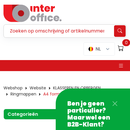
Zoeken ...
0
NL
Webshop
Website
KLASSEREN EN OPBERGEN
Ringmappen
A4 formaat
Ben je geen
particulier?
Categorieën
Maar wel een
B2B-Klant?