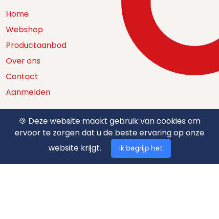
Home
Webshop
Productaanbod
Over ons
Contact
Aanmelden
🍪 Deze website maakt gebruik van cookies om
ervoor te zorgen dat u de beste ervaring op onze
Catalogus
website krijgt.
Ik begrijp het
Nuttige documenten
Privacy policy
Algemene voorwaarden
Betaalmethodes