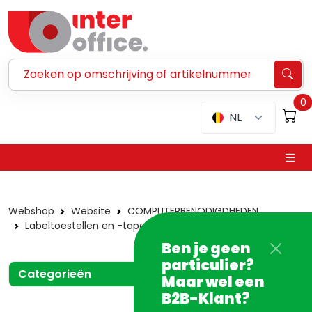
Zoeken ...
0
NL
Webshop
Website
COMPUTERBENODIGDHEDEN
Labeltoestellen en -tapes
P-Touch
Tapes
Ben je geen
particulier?
Categorieën
Maar wel een
B2B-Klant?