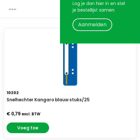
Log je dan hier in en stel
je bestellijst samen
Aanmelden
10202
Snelhechter Kangaro blauw stuks/25
€ 0,79
excl. BTW
Voeg toe