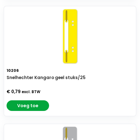
10206
Snelhechter Kangaro geel stuks/25
€ 0,79
excl. BTW
Voeg toe