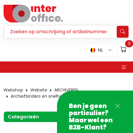
Zoeken ...
0
NL
Webshop
Website
ARCHIVEREN
Archiefbinders en snelhechters
Snelhechters
Ben je geen
particulier?
Categorieën
Maar wel een
B2B-Klant?