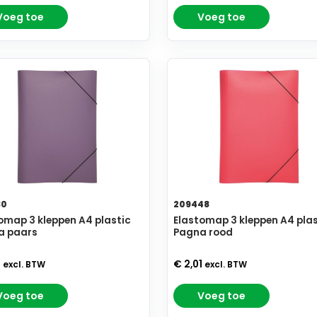
Voeg toe
Voeg toe
30
209448
omap 3 kleppen A4 plastic
Elastomap 3 kleppen A4 plas
a paars
Pagna rood
1
€ 2,01
excl. BTW
excl. BTW
Voeg toe
Voeg toe