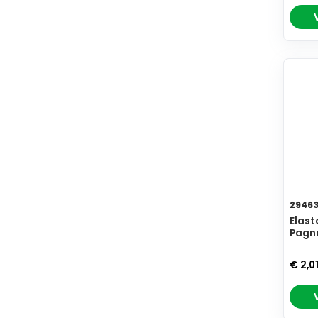
2946
Elast
Pagn
€ 2,0