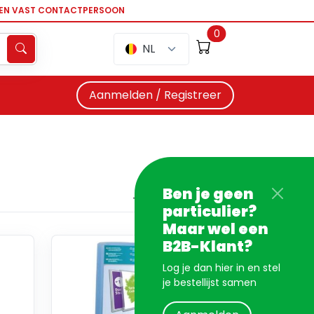
EEN VAST CONTACTPERSOON
0
NL
Aanmelden / Registreer
Ben je geen
particulier?
Maar wel een
B2B-Klant?
Log je dan hier in en stel
je bestellijst samen