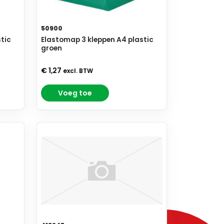
50900
tic
Elastomap 3 kleppen A4 plastic
groen
€ 1,27
excl. BTW
Voeg toe