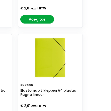
€ 2,01
excl. BTW
Voeg toe
209446
tic
Elastomap 3 kleppen A4 plastic
Pagna limoen
€ 2,01
excl. BTW