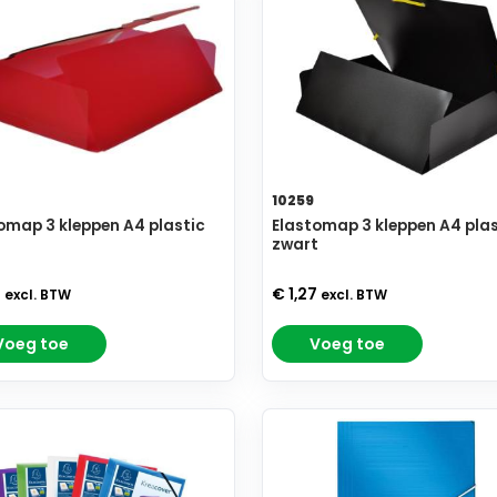
7
10259
omap 3 kleppen A4 plastic
Elastomap 3 kleppen A4 plas
zwart
7
€ 1,27
excl. BTW
excl. BTW
Voeg toe
Voeg toe