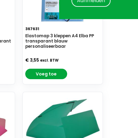
Aanmelden
367631
Elastomap 3 kleppen A4 Elba PP
arant
transparant blauw
personaliseerbaar
€ 3,55
excl. BTW
Voeg toe