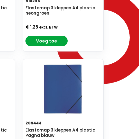
418245
tic
Elastomap 3 kleppen A4 plastic
neongroen
€ 1,28
excl. BTW
Voeg toe
209444
tic
Elastomap 3 kleppen A4 plastic
Pagna blauw