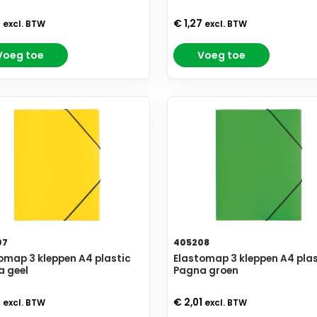
8
€ 1,27
excl. BTW
excl. BTW
Voeg toe
Voeg toe
07
405208
omap 3 kleppen A4 plastic
Elastomap 3 kleppen A4 plas
 geel
Pagna groen
1
€ 2,01
excl. BTW
excl. BTW