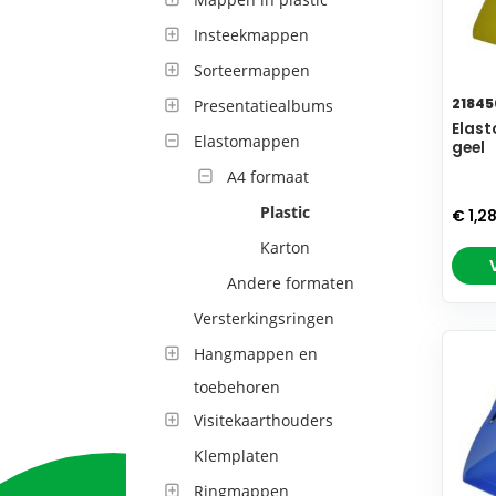
Insteekmappen
Sorteermappen
21845
Presentatiealbums
Elast
Elastomappen
geel
A4 formaat
Plastic
€ 1,2
Karton
Andere formaten
Versterkingsringen
Hangmappen en
toebehoren
Visitekaarthouders
Klemplaten
Ringmappen