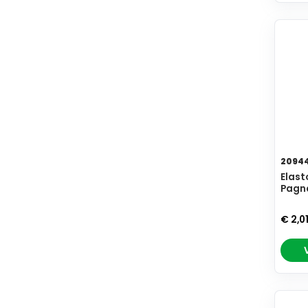
2094
Elast
Pagn
€ 2,0