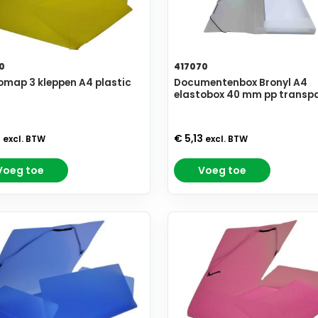
0
417070
omap 3 kleppen A4 plastic
Documentenbox Bronyl A4
elastobox 40 mm pp transp
8
€ 5,13
excl. BTW
excl. BTW
Voeg toe
Voeg toe