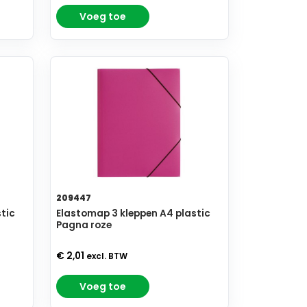
Voeg toe
209447
tic
Elastomap 3 kleppen A4 plastic
Pagna roze
€ 2,01
excl. BTW
Voeg toe