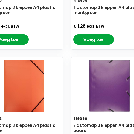
7
415476
omap 3 kleppen A4 plastic
Elastomap 3 kleppen A4 plas
groen
muntgroen
7
€ 1,28
excl. BTW
excl. BTW
Voeg toe
Voeg toe
3
219050
omap 3 kleppen A4 plastic
Elastomap 3 kleppen A4 plas
e
paars