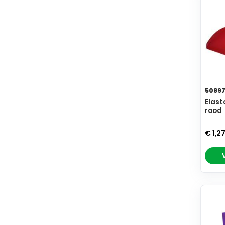
5089
Elast
rood
€ 1,2