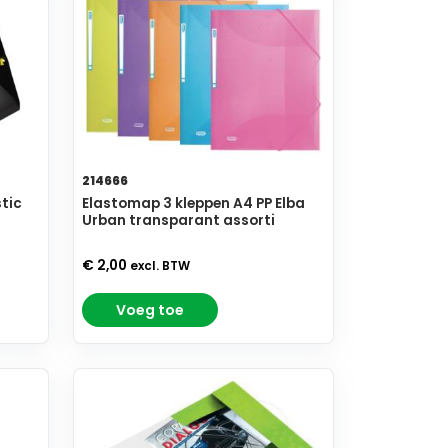
214666
tic
Elastomap 3 kleppen A4 PP Elba
Urban transparant assorti
€ 2,00
excl. BTW
Voeg toe