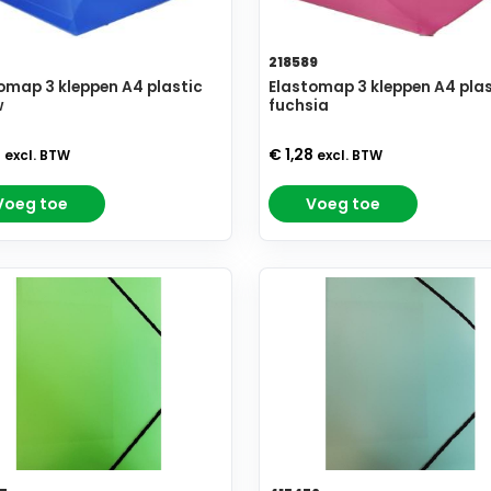
7
218589
omap 3 kleppen A4 plastic
Elastomap 3 kleppen A4 plas
w
fuchsia
8
€ 1,28
excl. BTW
excl. BTW
Voeg toe
Voeg toe