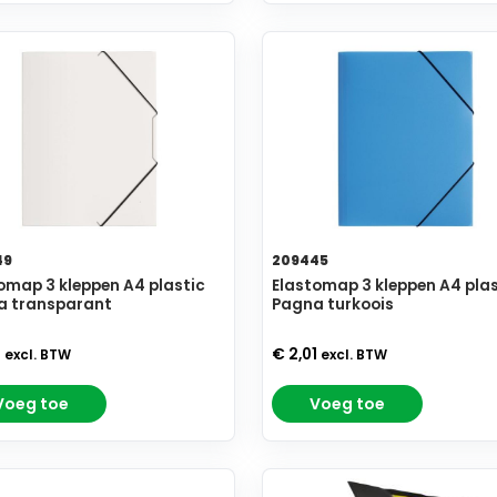
49
209445
omap 3 kleppen A4 plastic
Elastomap 3 kleppen A4 plas
a transparant
Pagna turkoois
1
€ 2,01
excl. BTW
excl. BTW
Voeg toe
Voeg toe