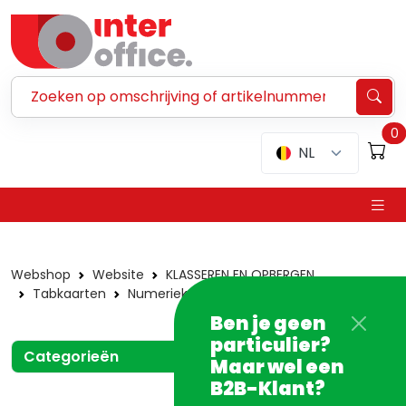
Zoeken ...
0
NL
Webshop
Website
KLASSEREN EN OPBERGEN
Tabkaarten
Numerieke tabkaarten
In karton
Ben je geen
particulier?
Categorieën
Maar wel een
B2B-Klant?