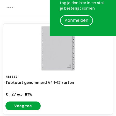
Log je dan hier in en stel
je bestellijst samen
Aanmelden
414667
Tabkaart genummerd A4 1-12 karton
€ 1,27
excl. BTW
Voeg toe