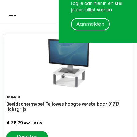
Log je dan hier in en stel
je bestellijst samen
Aanmelden
106418
Beeldschermvoet Fellowes hoogte verstelbaar 91717
lichtgrijs
€ 38,79
excl. BTW
Voeg toe