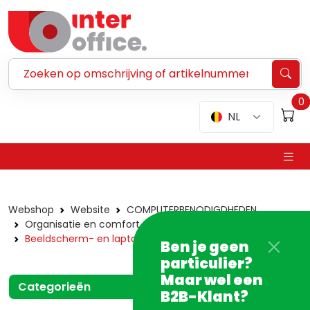
Zoeken ...
0
NL
Webshop
Website
COMPUTERBENODIGDHEDEN
Organisatie en comfort
Beeldscherm- en laptopdragers
Ben je geen
particulier?
Maar wel een
Categorieën
B2B-Klant?