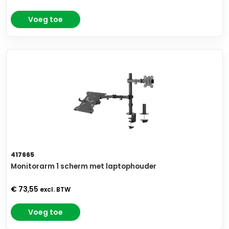
Voeg toe
417665
Monitorarm 1 scherm met laptophouder
€ 73,55
excl. BTW
Voeg toe