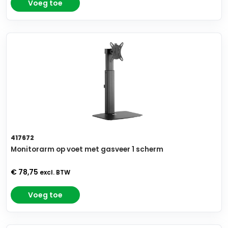
Voeg toe
417672
Monitorarm op voet met gasveer 1 scherm
€ 78,75
excl. BTW
Voeg toe