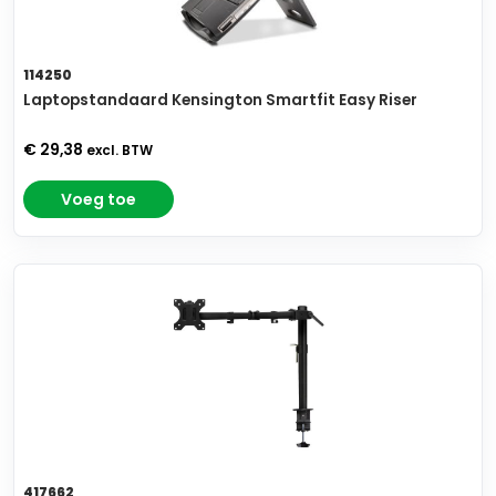
114250
Laptopstandaard Kensington Smartfit Easy Riser
€ 29,38
excl. BTW
Voeg toe
417662