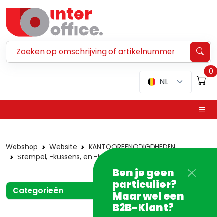
Zoeken ...
0
NL
Webshop
Website
KANTOORBENODIGDHEDEN
Stempel, -kussens, en -inkt
Tekstrubbers
Ben je geen
particulier?
Categorieën
Maar wel een
B2B-Klant?