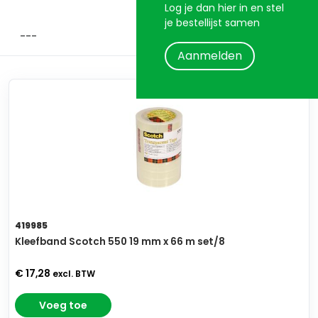
Log je dan hier in en stel
je bestellijst samen
Aanmelden
419985
Kleefband Scotch 550 19 mm x 66 m set/8
€ 17,28
excl. BTW
Voeg toe