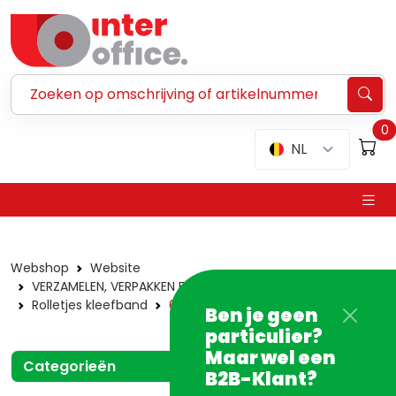
Zoeken ...
0
NL
Webshop
Website
VERZAMELEN, VERPAKKEN EN VERZENDEN
Kleefband
Rolletjes kleefband
66 meter
Ben je geen
particulier?
Maar wel een
Categorieën
B2B-Klant?