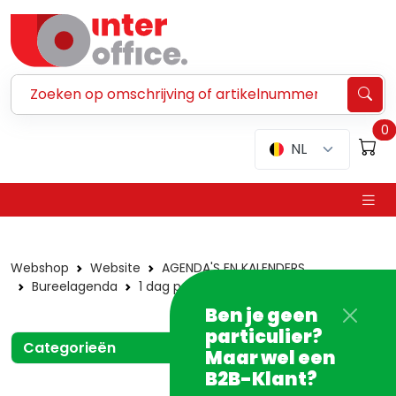
Zoeken ...
0
NL
Webshop
Website
AGENDA'S EN KALENDERS
Bureelagenda
1 dag per blad
Ingebonden
Ben je geen
particulier?
Categorieën
Maar wel een
B2B-Klant?