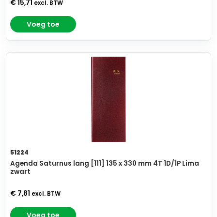
€ 15,71
excl. BTW
Voeg toe
51224
Agenda Saturnus lang [111] 135 x 330 mm 4T 1D/1P Lima
zwart
€ 7,81
excl. BTW
Voeg toe