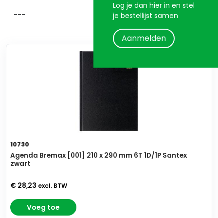
Log je dan hier in en stel
je bestellijst samen
Aanmelden
10730
Agenda Bremax [001] 210 x 290 mm 6T 1D/1P Santex
zwart
€ 28,23
excl. BTW
Voeg toe