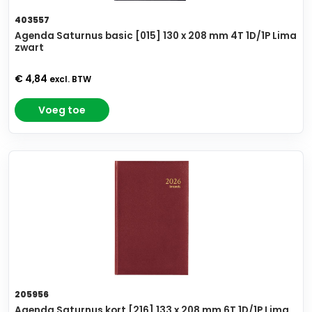
403557
Agenda Saturnus basic [015] 130 x 208 mm 4T 1D/1P Lima
zwart
€ 4,84
excl. BTW
Voeg toe
205956
Agenda Saturnus kort [216] 133 x 208 mm 6T 1D/1P Lima