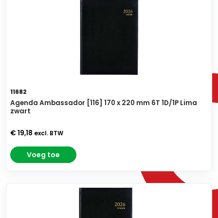
11682
Agenda Ambassador [116] 170 x 220 mm 6T 1D/1P Lima
zwart
€ 19,18
excl. BTW
Voeg toe