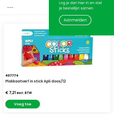
Log je dan hier in en stel
je bestellijst samen
Aanmelden
407774
Plakkaatverf in stick Apli doos/12
€ 7,21
excl. BTW
Voeg toe