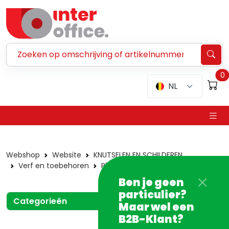
Zoeken ...
0
NL
Webshop
Website
KNUTSELEN EN SCHILDEREN
Verf en toebehoren
Plakkaatverf
Stift - spongy
Ben je geen
particulier?
Categorieën
Maar wel een
B2B-Klant?