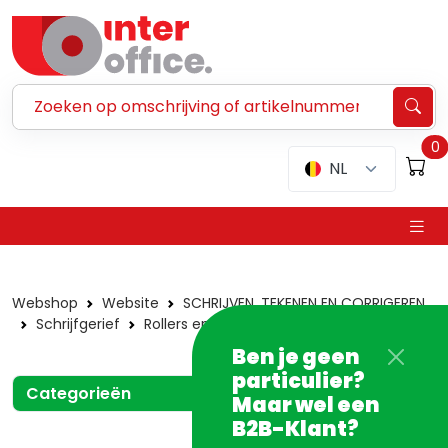
Zoeken ...
0
NL
Webshop
Website
SCHRIJVEN, TEKENEN EN CORRIGEREN
Schrijfgerief
Rollers en -vullingen
Economy
Ben je geen
particulier?
Categorieën
Maar wel een
B2B-Klant?