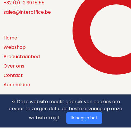
+32 (0) 12 39 15 55
sales@interoffice.be
Home
Webshop
Productaanbod
Over ons
Contact
Aanmelden
🍪 Deze website maakt gebruik van cookies om
ervoor te zorgen dat u de beste ervaring op onze
Catalogus
website krijgt.
Ik begrijp het
Nuttige documenten
Privacy policy