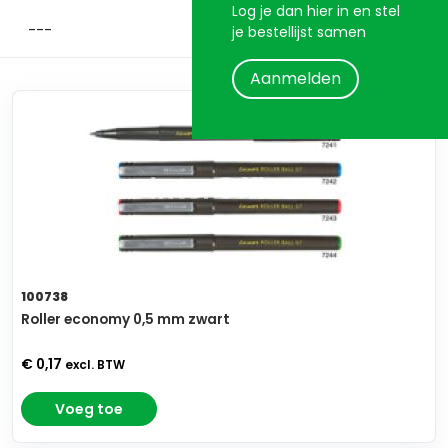
Log je dan hier in en stel
je bestellijst samen
Aanmelden
100738
Roller economy 0,5 mm zwart
€ 0,17
excl. BTW
Voeg toe