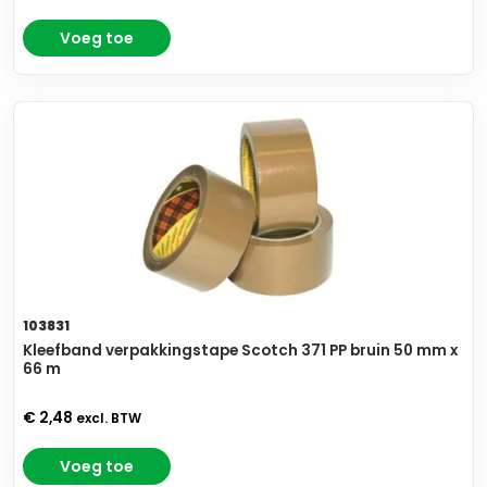
Voeg toe
103831
Kleefband verpakkingstape Scotch 371 PP bruin 50 mm x
66 m
€ 2,48
excl. BTW
Voeg toe