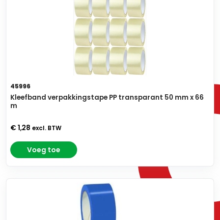
45996
Kleefband verpakkingstape PP transparant 50 mm x 66
m
€ 1,28
excl. BTW
Voeg toe