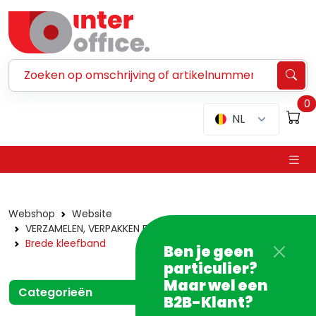
Zoeken ...
0
NL
Webshop
Website
VERZAMELEN, VERPAKKEN EN VERZENDEN
Kleefband
Brede kleefband
Ben je geen
particulier?
Maar wel een
Categorieën
B2B-Klant?