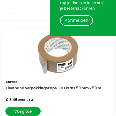
Log je dan hier in en stel
je bestellijst samen
Aanmelden
418785
Kleefband verpakkingstape ECO kraft 50 mm x 50 m
€ 3,46
excl. BTW
Voeg toe