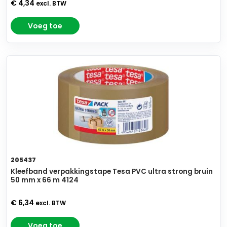
€ 4,34
excl. BTW
Voeg toe
205437
Kleefband verpakkingstape Tesa PVC ultra strong bruin
50 mm x 66 m 4124
€ 6,34
excl. BTW
Voeg toe