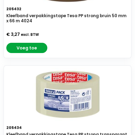
205432
Kleefband verpakkingstape Tesa PP strong bruin 50 mm
x 66 m 4024
€ 3,27
excl. BTW
Voeg toe
205434
Kleefband verpakkingstape Tesa PP strong transparant