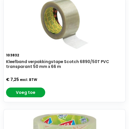
103832
Kleefband verpakkingstape Scotch 6890/50T PVC
transparant 50 mm x 66 m
€ 7,25
excl. BTW
Voeg toe