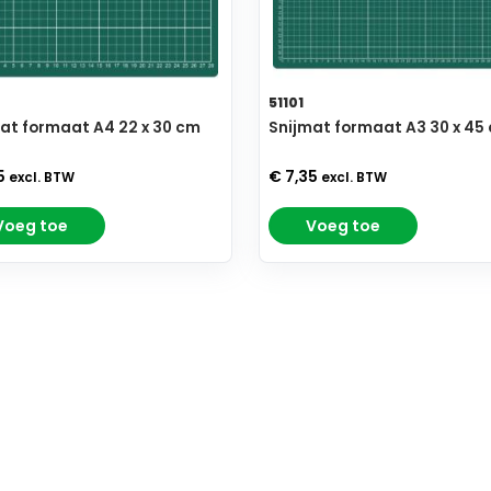
51101
at formaat A4 22 x 30 cm
Snijmat formaat A3 30 x 45
5
€ 7,35
excl. BTW
excl. BTW
Voeg toe
Voeg toe