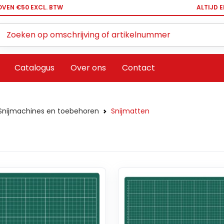
OVEN €50 EXCL. BTW
ALTIJD 
Zoeken ...
Catalogus
Over ons
Contact
Snijmachines en toebehoren
Snijmatten