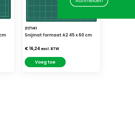
Aanmelden
217141
 cm
Snijmat formaat A2 45 x 60 cm
€ 16,24
excl. BTW
Voeg toe