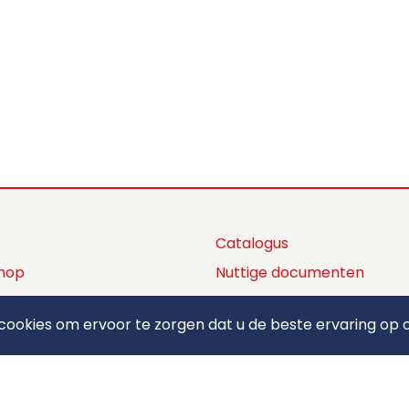
Catalogus
hop
Nuttige documenten
ctaanbod
Privacy policy
ookies om ervoor te zorgen dat u de beste ervaring op o
ons
Algemene voorwaarden
ct
Betaalmethodes
elden