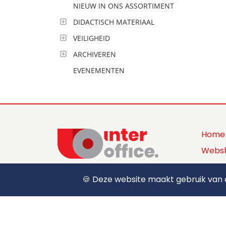
NIEUW IN ONS ASSORTIMENT
DIDACTISCH MATERIAAL
VEILIGHEID
ARCHIVEREN
EVENEMENTEN
Home
Webs
Produ
🍪 Deze website maakt gebruik van c
+32 (0) 12 39 15 55
Over 
sales@interoffice.be
Conta
Aanm