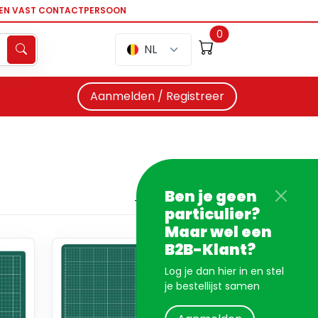
EEN VAST CONTACTPERSOON
0
NL
Aanmelden / Registreer
Ben je geen
particulier?
Maar wel een
B2B-Klant?
Log je dan hier in en stel
je bestellijst samen