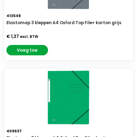
413548
Elastomap 3 kleppen A4 Oxford Top File+ karton grijs
€ 1,37
excl. BTW
Voeg toe
409637