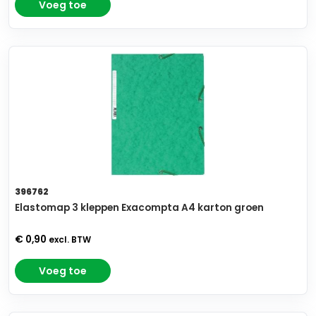
Voeg toe
396762
Elastomap 3 kleppen Exacompta A4 karton groen
€ 0,90
excl. BTW
Voeg toe