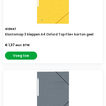
413547
Elastomap 3 kleppen A4 Oxford Top File+ karton geel
€ 1,37
excl. BTW
Voeg toe