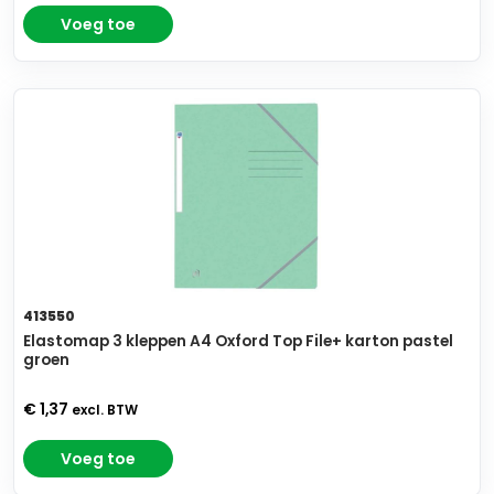
Voeg toe
413550
Elastomap 3 kleppen A4 Oxford Top File+ karton pastel
groen
€ 1,37
excl. BTW
Voeg toe