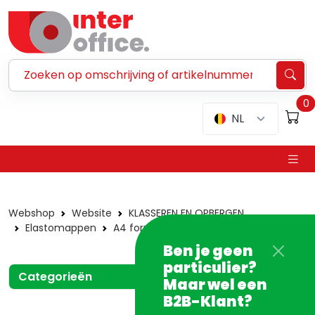
Zoeken ...
0
NL
Webshop
Website
KLASSEREN EN OPBERGEN
Elastomappen
A4 formaat
Karton
Ben je geen
particulier?
Categorieën
Maar wel een
B2B-Klant?