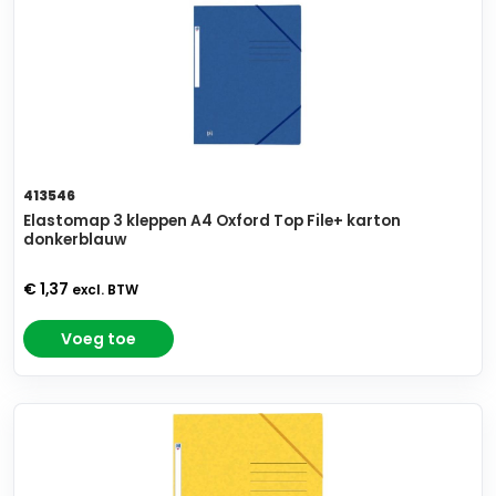
413546
Elastomap 3 kleppen A4 Oxford Top File+ karton
donkerblauw
€ 1,37
excl. BTW
Voeg toe