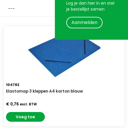
Log je dan hier in en stel
je bestellijst samen
Aanmelden
104782
Elastomap 3 kleppen A4 karton blauw
€ 0,76
excl. BTW
Voeg toe