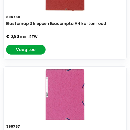
396760
Elastomap 3 kleppen Exacompta A4 karton rood
€ 0,90
excl. BTW
Voeg toe
396767