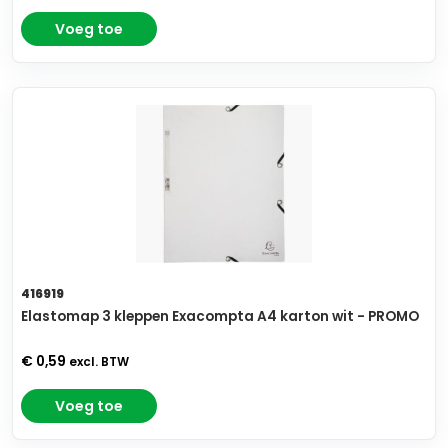
Voeg toe
416919
Elastomap 3 kleppen Exacompta A4 karton wit - PROMO
€ 0,59
excl. BTW
Voeg toe