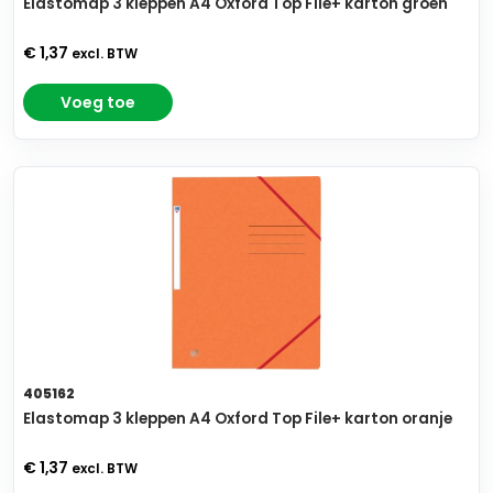
Elastomap 3 kleppen A4 Oxford Top File+ karton groen
€ 1,37
excl. BTW
Voeg toe
405162
Elastomap 3 kleppen A4 Oxford Top File+ karton oranje
€ 1,37
excl. BTW