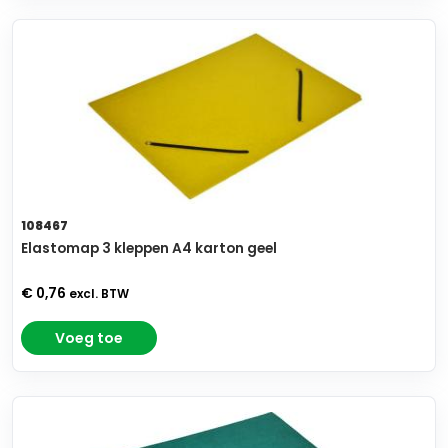
108467
Elastomap 3 kleppen A4 karton geel
€ 0,76
excl. BTW
Voeg toe