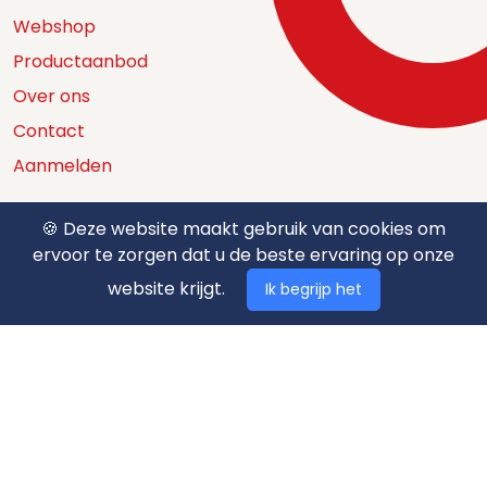
Webshop
Productaanbod
Over ons
Contact
Aanmelden
🍪 Deze website maakt gebruik van cookies om
ervoor te zorgen dat u de beste ervaring op onze
Catalogus
website krijgt.
Ik begrijp het
Nuttige documenten
Privacy policy
Algemene voorwaarden
Betaalmethodes