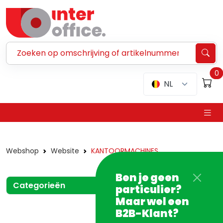
Zoeken ...
0
NL
Webshop
Website
KANTOORMACHINES
Ben je geen
Categorieën
particulier?
Maar wel een
B2B-Klant?