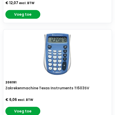
€ 12,07
excl. BTW
Voeg toe
206191
Zakrekenmachine Texas Instruments TI503SV
€ 6,06
excl. BTW
Voeg toe