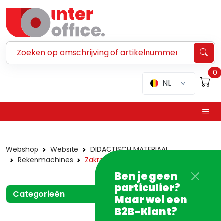
Zoeken ...
0
NL
Webshop
Website
DIDACTISCH MATERIAAL
Rekenmachines
Zakrekenmachines
Ben je geen
particulier?
Categorieën
Maar wel een
B2B-Klant?