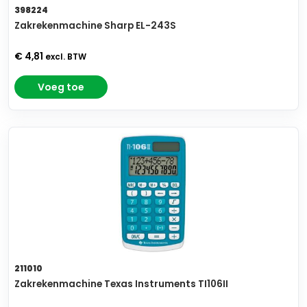
398224
Zakrekenmachine Sharp EL-243S
€ 4,81
excl. BTW
Voeg toe
211010
Zakrekenmachine Texas Instruments TI106II