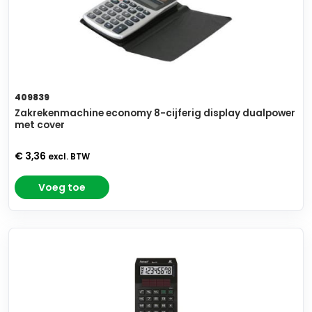
409839
Zakrekenmachine economy 8-cijferig display dualpower
met cover
€ 3,36
excl. BTW
Voeg toe