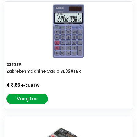
223388
Zakrekenmachine Casio SL320TER
€ 8,85
excl. BTW
Voeg toe