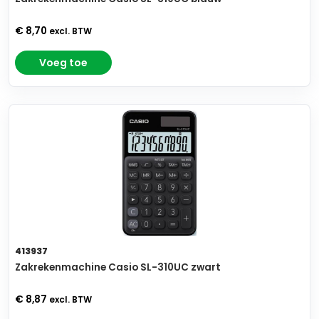
€ 8,70
excl. BTW
Voeg toe
413937
Zakrekenmachine Casio SL-310UC zwart
€ 8,87
excl. BTW