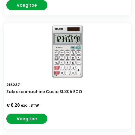
Voeg toe
218237
Zakrekenmachine Casio SL305 ECO
€ 8,28
excl. BTW
Voeg toe