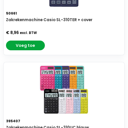
50661
Zakrekenmachine Casio SL-310TER + cover
€ 8,96
excl. BTW
Voeg toe
395407
Zakrekenmachine Casio SL-310UC blauw