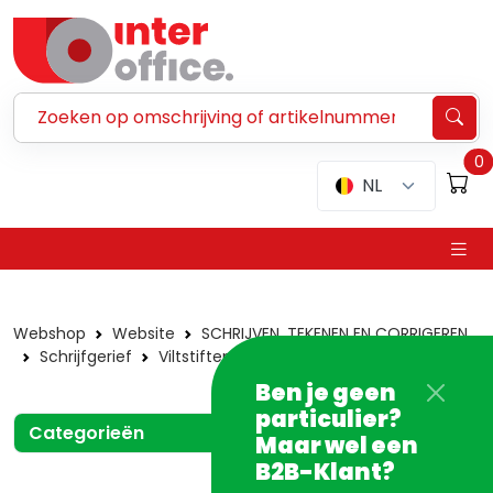
Zoeken ...
0
NL
Webshop
Website
SCHRIJVEN, TEKENEN EN CORRIGEREN
Schrijfgerief
Viltstiften
Bic
Ben je geen
particulier?
Categorieën
Maar wel een
B2B-Klant?