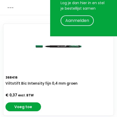
Log je dan hier in en stel
je bestellijst samen
Aanmelden
368416
Viltstift Bic Intensity fijn 0,4 mm groen
€ 0,37
excl. BTW
Voeg toe