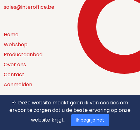
sales@interoffice.be
Home
Webshop
Productaanbod
Over ons
Contact
Aanmelden
🍪 Deze website maakt gebruik van cookies om
ervoor te zorgen dat u de beste ervaring op onze
Catalogus
website krijgt.
Ik begrijp het
Nuttige documenten
Privacy policy