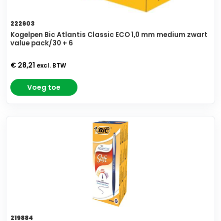
222603
Kogelpen Bic Atlantis Classic ECO 1,0 mm medium zwart
value pack/30 + 6
€ 28,21
excl. BTW
Voeg toe
219884