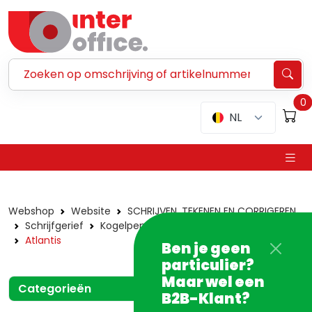
Zoeken ...
0
NL
Webshop
Website
SCHRIJVEN, TEKENEN EN CORRIGEREN
Schrijfgerief
Kogelpennen en -vullingen
Bic
Atlantis
Ben je geen
particulier?
Maar wel een
Categorieën
B2B-Klant?