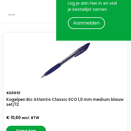
Log je dan hier in en stel
je bestellijst samen
Aanmelden
420031
Kogelpen Bic Atlantis Classic ECO 1,0 mm medium blauw
set/12
€ 10,60
excl. BTW
Voeg toe