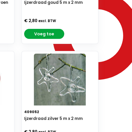
roen
Ijzerdraad goud 5 m x 2 mm
€ 2,80
excl. BTW
Voeg toe
409052
Ijzerdraad zilver 5 m x 2 mm
€ 2,80