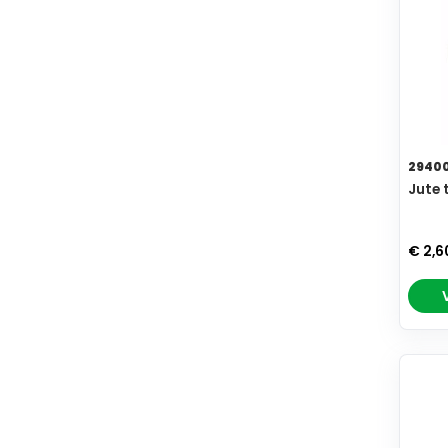
2940
Jute 
€ 2,6