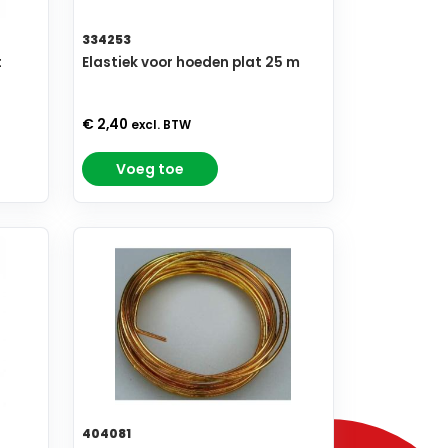
334253
t
Elastiek voor hoeden plat 25 m
€ 2,40
excl. BTW
Voeg toe
404081