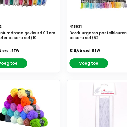
2
418931
niumdraad gekleurd 0,1 cm
Borduurgaren pastelkleuren
ter assorti set/10
assorti set/52
6
€ 9,65
excl. BTW
excl. BTW
Voeg toe
Voeg toe