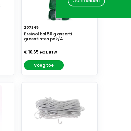
Aanmelden
207245
Breiwol bol 50 g assorti
groentinten pak/4
€ 10,65
excl. BTW
Voeg toe