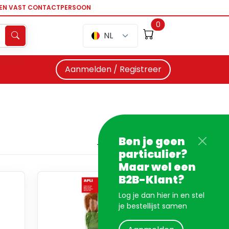
EEN VAST CONTACTPERSOON
0
NL
Aanmelden / Registreer
Ben je geen
particulier?
Maar wel een
B2B-Klant?
Log je dan hier in en stel
je bestellijst samen