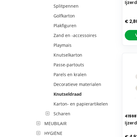
Ijzer
Splitpennen
Golfkarton
€ 2,8
Plakfiguren
Zand en -accessoires
Playmais
Knutselkarton
Passe-partouts
Parels en kralen
Decoratieve materialen
Knutseldraad
Karton- en papierartikelen
Scharen
41598
Ijzer
MEUBILAIR
HYGIËNE
€ 4,