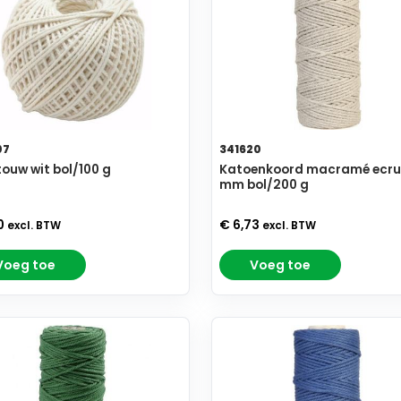
07
341620
touw wit bol/100 g
Katoenkoord macramé ecru
mm bol/200 g
0
€ 6,73
excl. BTW
excl. BTW
Voeg toe
Voeg toe