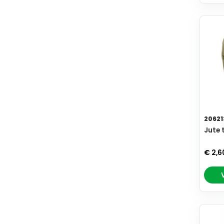
20621
Jute 
€ 2,6