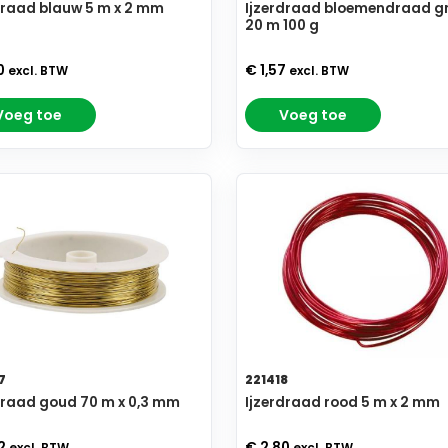
draad blauw 5 m x 2 mm
Ijzerdraad bloemendraad g
20 m 100 g
0
€ 1,57
excl. BTW
excl. BTW
Voeg toe
Voeg toe
7
221418
draad goud 70 m x 0,3 mm
Ijzerdraad rood 5 m x 2 mm
92
€ 2,80