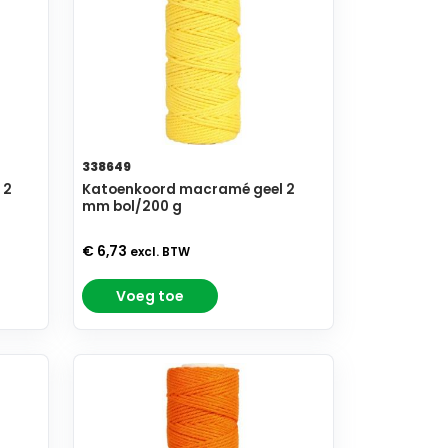
338649
 2
Katoenkoord macramé geel 2
mm bol/200 g
€ 6,73
excl. BTW
Voeg toe