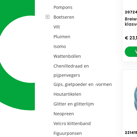
Pompons
2072
Boetseren
Breiw
klasv
Vilt
Pluimen
€ 23,
Isomo
Wattenbollen
Chenilledraad en
pijpenvegers
Gips, gietpoeder en -vormen
Houtartikelen
Glitter en glitterlijm
Neopreen
Velcro klittenband
22141
Figuurponsen