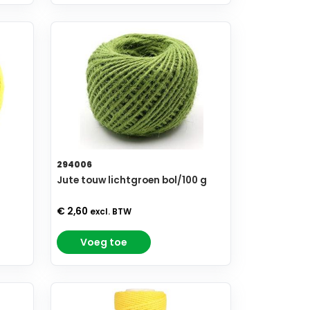
294006
Jute touw lichtgroen bol/100 g
€ 2,60
excl. BTW
Voeg toe