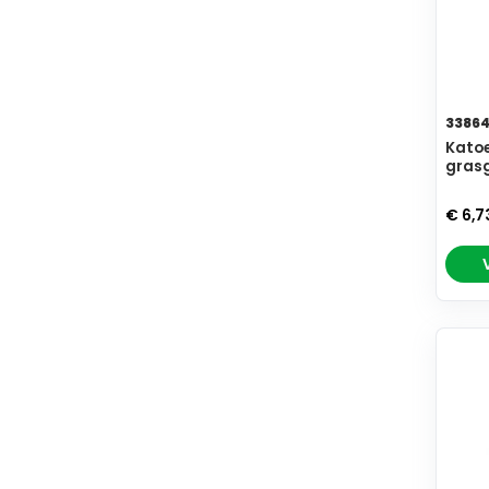
3386
Kato
grasg
€ 6,7