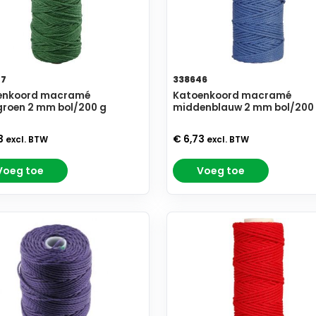
47
338646
enkoord macramé
Katoenkoord macramé
roen 2 mm bol/200 g
middenblauw 2 mm bol/200
3
€ 6,73
excl. BTW
excl. BTW
Voeg toe
Voeg toe