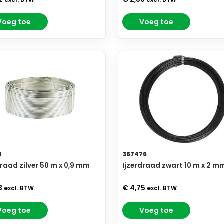
excl. BTW
excl. BTW
Voeg toe
Voeg toe
0
367476
draad zilver 50 m x 0,9 mm
Ijzerdraad zwart 10 m x 2 m
3
€ 4,75
excl. BTW
excl. BTW
Voeg toe
Voeg toe