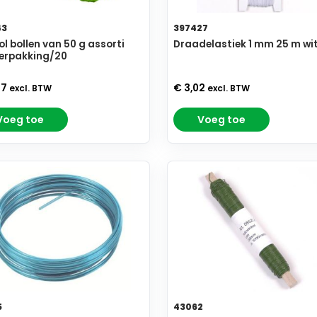
43
397427
ol bollen van 50 g assorti
Draadelastiek 1 mm 25 m wi
erpakking/20
17
€ 3,02
excl. BTW
excl. BTW
Voeg toe
Voeg toe
5
43062