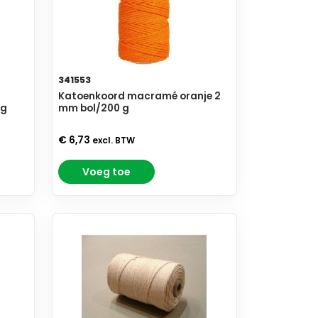
341553
Katoenkoord macramé oranje 2
 g
mm bol/200 g
€ 6,73
excl. BTW
Voeg toe