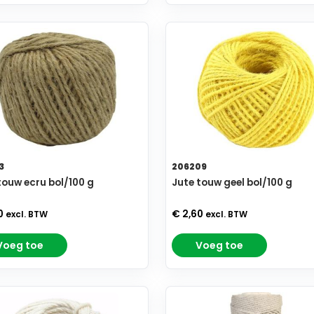
3
206209
touw ecru bol/100 g
Jute touw geel bol/100 g
0
€ 2,60
excl. BTW
excl. BTW
Voeg toe
Voeg toe