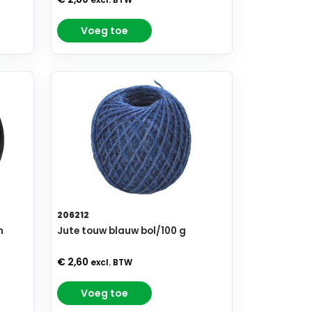
excl. BTW
Voeg toe
206212
m
Jute touw blauw bol/100 g
€ 2,60
excl. BTW
Voeg toe