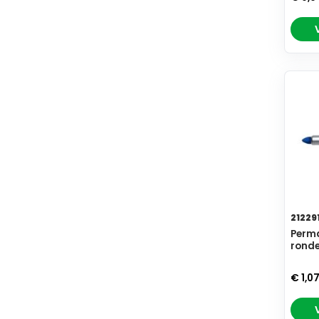
21229
Perma
ronde
€ 1,0