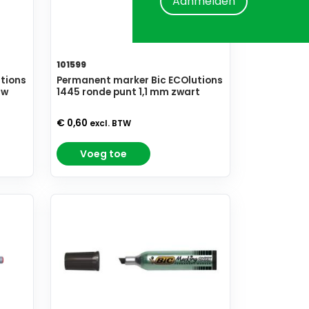
Aanmelden
101599
tions
Permanent marker Bic ECOlutions
uw
1445 ronde punt 1,1 mm zwart
€ 0,60
excl. BTW
Voeg toe