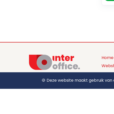
Home
Webs
Produ
🍪 Deze website maakt gebruik van c
+32 (0) 12 39 15 55
Over 
sales@interoffice.be
Conta
Aanm