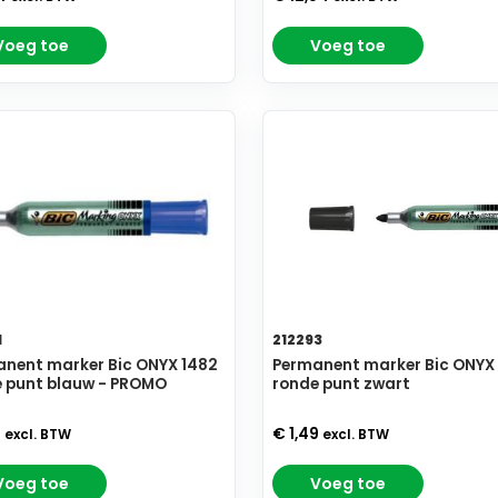
Voeg toe
Voeg toe
1
212293
nent marker Bic ONYX 1482
Permanent marker Bic ONYX
 punt blauw - PROMO
ronde punt zwart
7
€ 1,49
excl. BTW
excl. BTW
Voeg toe
Voeg toe