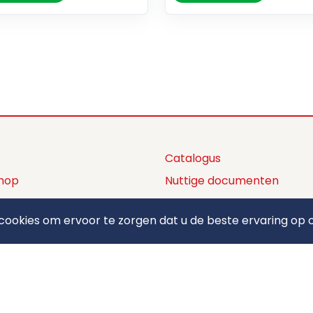
Catalogus
hop
Nuttige documenten
ctaanbod
Privacy policy
ookies om ervoor te zorgen dat u de beste ervaring op o
ons
Algemene voorwaarden
ct
Betaalmethodes
elden