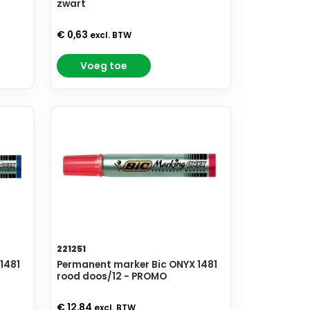
zwart
€ 0,63
excl. BTW
Voeg toe
221251
1481
Permanent marker Bic ONYX 1481
rood doos/12 - PROMO
€ 12,84
excl. BTW