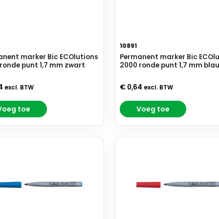
10891
nent marker Bic ECOlutions
Permanent marker Bic ECOlu
ronde punt 1,7 mm zwart
2000 ronde punt 1,7 mm bla
64
€ 0,64
excl. BTW
excl. BTW
Voeg toe
Voeg toe