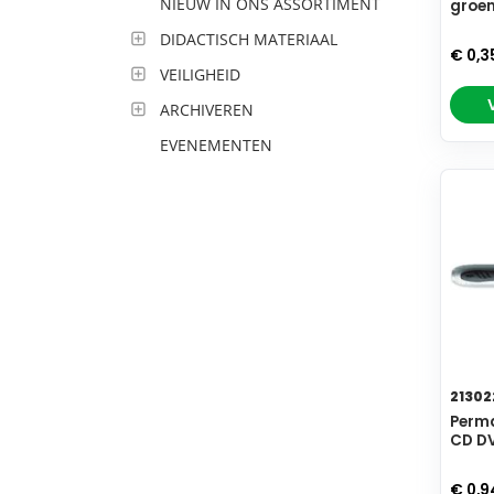
NIEUW IN ONS ASSORTIMENT
groe
DIDACTISCH MATERIAAL
€ 0,3
VEILIGHEID
ARCHIVEREN
EVENEMENTEN
21302
Perma
CD D
€ 0,