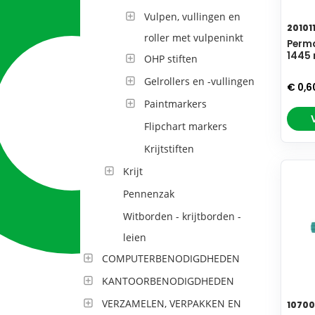
Vulpen, vullingen en
20101
roller met vulpeninkt
Perma
1445 
OHP stiften
Gelrollers en -vullingen
€ 0,6
Paintmarkers
Flipchart markers
Krijtstiften
Krijt
Pennenzak
Witborden - krijtborden -
leien
COMPUTERBENODIGDHEDEN
KANTOORBENODIGDHEDEN
VERZAMELEN, VERPAKKEN EN
10700