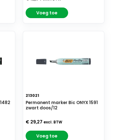
Voeg toe
213021
 1482
Permanent marker Bic ONYX 1591
zwart doos/12
€ 29,27
excl. BTW
Voeg toe