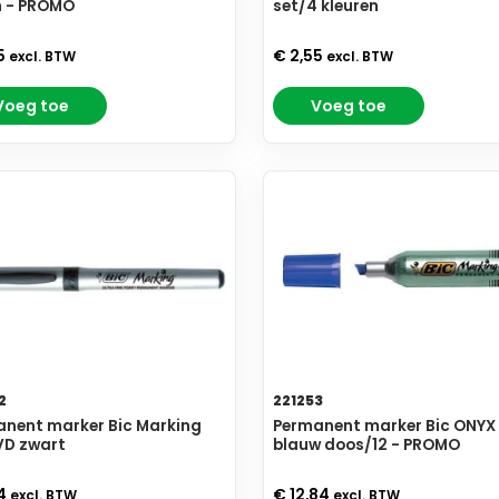
n - PROMO
set/4 kleuren
5
€ 2,55
excl. BTW
excl. BTW
Voeg toe
Voeg toe
2
221253
nent marker Bic Marking
Permanent marker Bic ONYX 
VD zwart
blauw doos/12 - PROMO
94
€ 12,84
excl. BTW
excl. BTW