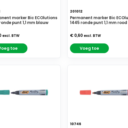
1
201012
nent marker Bic ECOlutions
Permanent marker Bic ECOlu
ronde punt 1,1 mm blauw
1445 ronde punt 1,1 mm rood
0
€ 0,60
excl. BTW
excl. BTW
Voeg toe
Voeg toe
10746