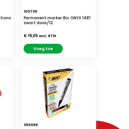
100736
tions
Permanent marker Bic ONYX 1481
zwart doos/12
€ 19,05
excl. BTW
Voeg toe
350699