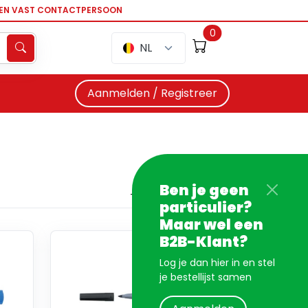
EEN VAST CONTACTPERSOON
0
NL
Aanmelden / Registreer
Ben je geen
particulier?
Maar wel een
B2B-Klant?
Log je dan hier in en stel
je bestellijst samen