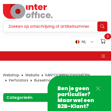
Zoeken ...
0
NL
Webshop
Website
KANTOORBENODIGDHEDEN
Perforators
Bureelmodel
Economy
Ben je geen
particulier?
Categorieën
Maar wel een
B2B-Klant?