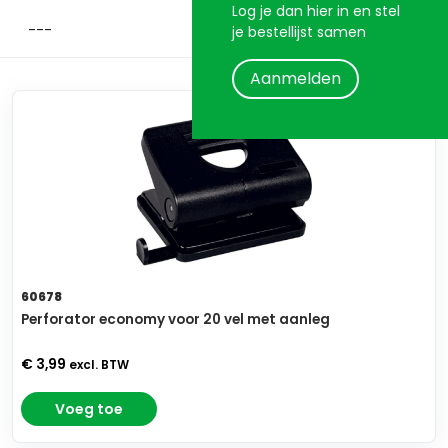
Log je dan hier in en stel
je bestellijst samen
Aanmelden
60678
Perforator economy voor 20 vel met aanleg
€ 3,99
excl. BTW
Voeg toe