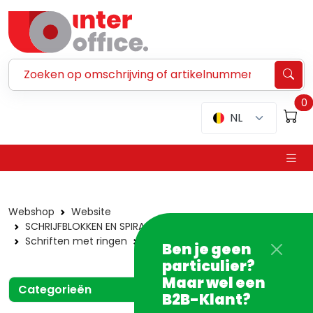
Zoeken ...
0
NL
Webshop
Website
SCHRIJFBLOKKEN EN SPIRAALSCHRIFTEN
Schriften met ringen
Atoma schriften
A4
Ben je geen
particulier?
Maar wel een
Categorieën
B2B-Klant?