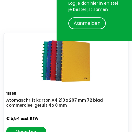
Log je dan hier in en stel
je bestellijst samen
Aanmelden
11895
Atomaschrift karton A4 210 x 297 mm 72 blad
commercieel geruit 4 x 8 mm
€ 5,54
excl. BTW
Voeg toe