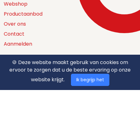
Webshop
Productaanbod
Over ons
Contact
Aanmelden
🍪 Deze website maakt gebruik van cookies om
ervoor te zorgen dat u de beste ervaring op onze
Catalogus
website krijgt.
Ik begrijp het
Nuttige documenten
Privacy policy
Algemene voorwaarden
Betaalmethodes