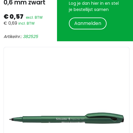
0,6 mm zwart
Log je dan hier in en stel
je bestellijst samen
€ 0,57
excl. BTW
Aanmelden
€ 0,69
incl. BTW
Artikelnr.:
382525