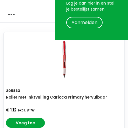
Log je dan hier in en stel
je bestellijst samen
Aanmelden
205863
Roller met inktvulling Carioca Primary hervulbaar
€ 1,12
excl. BTW
Voeg toe