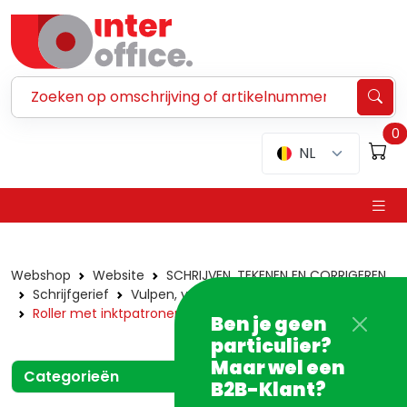
Zoeken ...
0
NL
Webshop
Website
SCHRIJVEN, TEKENEN EN CORRIGEREN
Schrijfgerief
Vulpen, vullingen en roller met vulpeninkt
Roller met inktpatronen
Ben je geen
particulier?
Maar wel een
Categorieën
B2B-Klant?