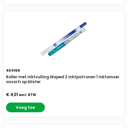
404106
Roller met inktvulling Maped 2 inktpatronen 1 inktwisser
assorti op blister
€ 4,01
excl. BTW
Voeg toe