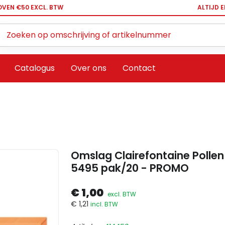
OVEN €50 EXCL. BTW
ALTIJD 
Zoeken ...
Catalogus
Over ons
Contact
Omslag Clairefontaine Pollen 
5495 pak/20 - PROMO
€ 1,00
excl. BTW
€ 1,21
incl. BTW