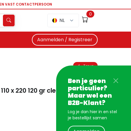
EEN VAST CONTACTPERSOON
0
NL
Aanmelden / Registreer
Terug
Ben je geen
particulier?
110 x 220 120 gr clementine
Maar wel een
B2B-Klant?
Log je dan hier in en stel
je bestellijst samen