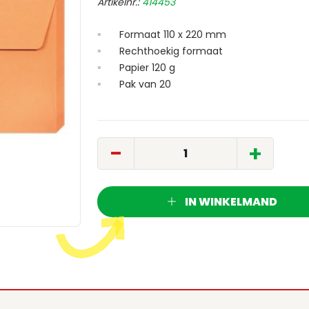
Artikelnr.:
414453
Formaat 110 x 220 mm
Rechthoekig formaat
Papier 120 g
Pak van 20
-
+
IN WINKELMAND