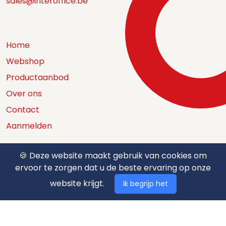
sales@interoffice.be
Home
Webshop
Productaanbod
Over ons
Contact
Aanmelden
🍪 Deze website maakt gebruik van cookies om
ervoor te zorgen dat u de beste ervaring op onze
Catalogus
website krijgt.
Ik begrijp het
Nuttige documenten
Privacy policy
Algemene voorwaarden