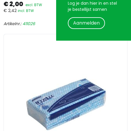
€ 2,00
Log je dan hier in en stel
excl. BTW
je bestellijst samen
€ 2,42
incl. BTW
Aanmelden
Artikelnr.:
411026