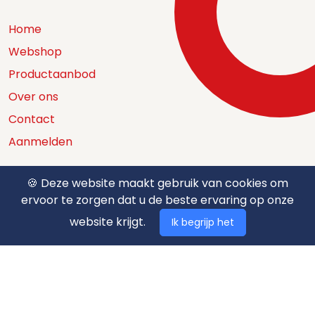
Home
Webshop
Productaanbod
Over ons
Contact
Aanmelden
🍪 Deze website maakt gebruik van cookies om
ervoor te zorgen dat u de beste ervaring op onze
Catalogus
website krijgt.
Ik begrijp het
Nuttige documenten
Privacy policy
Algemene voorwaarden
Betaalmethodes