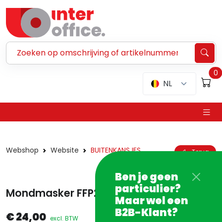
Zoeken ...
0
NL
Webshop
Website
BUITENKANSJES
Terug
Ben je geen
particulier?
Mondmasker FFP2 KN95 pak/10 - PROMO
Maar wel een
B2B-Klant?
€ 24,00
excl. BTW