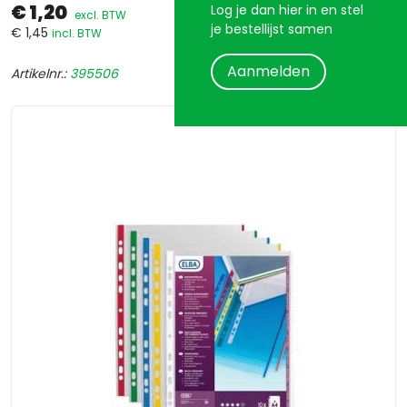
€ 1,20
Log je dan hier in en stel
excl. BTW
je bestellijst samen
€ 1,45
incl. BTW
Aanmelden
Artikelnr.:
395506