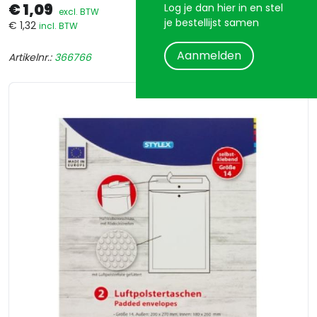
€ 1,09
Log je dan hier in en stel
excl. BTW
je bestellijst samen
€ 1,32
incl. BTW
Aanmelden
Artikelnr.:
366766