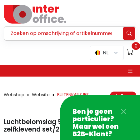
Zoeken ...
0
NL
Webshop
Website
BUITENKANSJES
Terug
Ben je geen
particulier?
Luchtbelomslag 5 275 x 360 mm
Maar wel een
zelfklevend set/2 - PROMO
B2B-Klant?