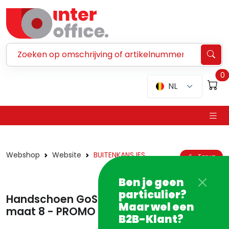
Zoeken ...
0
NL
Webshop
Website
BUITENKANSJES
Terug
Ben je geen
particulier?
Handschoen GoSafe Tropic geitenleder
Maar wel een
maat 8 - PROMO
B2B-Klant?