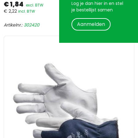
€ 1,84
Log je dan hier in en stel
excl. BTW
je bestellijst samen
€ 2,22
incl. BTW
Aanmelden
Artikelnr.:
302420