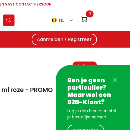
EEN VAST CONTACTPERSOON
0
NL
Aanmelden / Registreer
Terug
Ben je geen
particulier?
0 ml roze - PROMO
Maar wel een
B2B-Klant?
Log je dan hier in en stel
je bestellijst samen