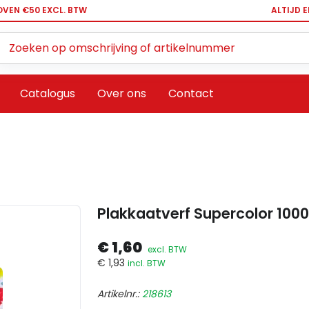
OVEN €50 EXCL. BTW
ALTIJD 
Zoeken ...
Catalogus
Over ons
Contact
Plakkaatverf Supercolor 100
€ 1,60
excl. BTW
€ 1,93
incl. BTW
Artikelnr.:
218613