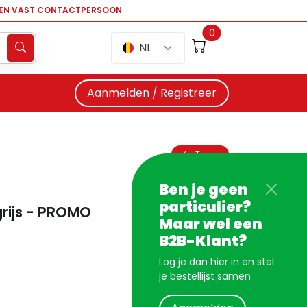
EEN VAST CONTACTPERSOON
0
NL
Aanmelden / Registreer
Terug
Ben je geen
particulier?
 grijs - PROMO
Maar wel een
B2B-Klant?
Log je dan hier in en stel
je bestellijst samen