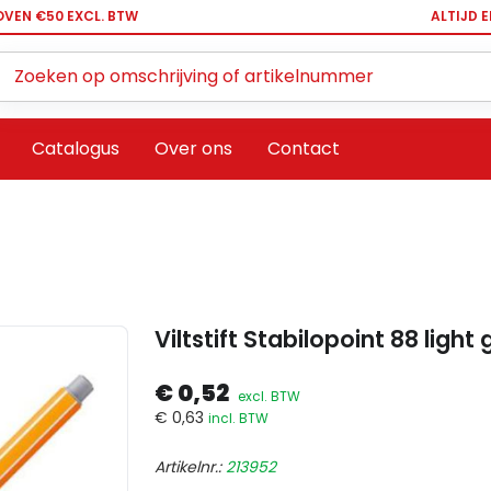
OVEN €50 EXCL. BTW
ALTIJD 
Zoeken ...
Catalogus
Over ons
Contact
Viltstift Stabilopoint 88 light
€ 0,52
excl. BTW
€ 0,63
incl. BTW
Artikelnr.:
213952