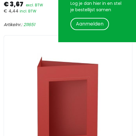
€ 3,67
Log je dan hier in en stel
excl. BTW
je bestellijst samen
€ 4,44
incl. BTW
Aanmelden
Artikelnr.:
211651