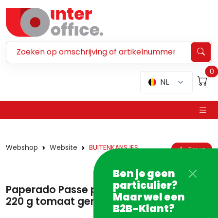
Zoeken ...
0
NL
Webshop
Website
BUITENKANSJES
Terug
Ben je geen
particulier?
Paperado Passe partout 120 x 169 mm
Maar wel een
220 g tomaat geribd set/5 - PROMO
B2B-Klant?