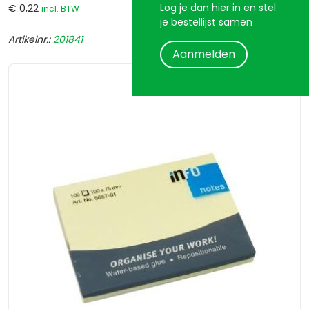
Log je dan hier in en stel
€ 0,22
incl. BTW
je bestellijst samen
Artikelnr.:
201841
Aanmelden