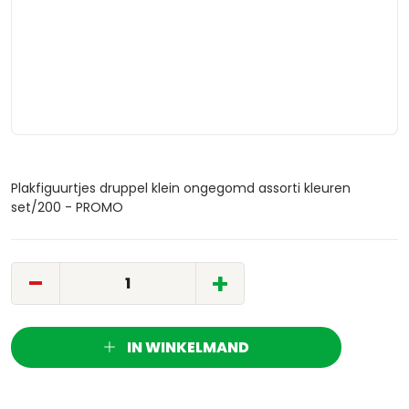
Plakfiguurtjes druppel klein ongegomd assorti kleuren
set/200 - PROMO
-
+
IN WINKELMAND