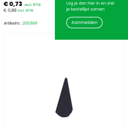
€ 0,73
Log je dan hier in en stel
excl. BTW
je bestellijst samen
€ 0,88
incl. BTW
Aanmelden
Artikelnr.:
200399