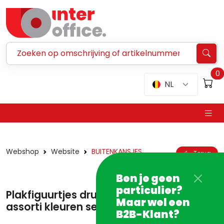
Zoeken ...
0
NL
Webshop
Website
BUITENKANSJES
Terug
Ben je geen
particulier?
Plakfiguurtjes druppel klein ongegomd
Maar wel een
assorti kleuren set/200 - PROMO
B2B-Klant?