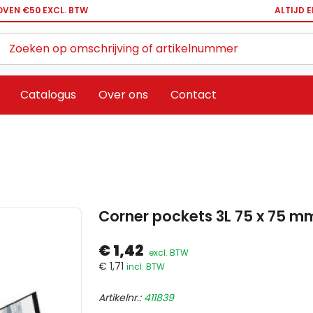
OVEN €50 EXCL. BTW
ALTIJD 
Zoeken ...
Catalogus
Over ons
Contact
Corner pockets 3L 75 x 75 
€ 1,42
excl. BTW
€ 1,71
incl. BTW
Artikelnr.:
411839