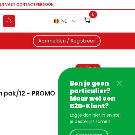
EEN VAST CONTACTPERSOON
0
NL
Aanmelden / Registreer
Terug
Ben je geen
particulier?
mm pak/12 - PROMO
Maar wel een
B2B-Klant?
Log je dan hier in en stel
je bestellijst samen