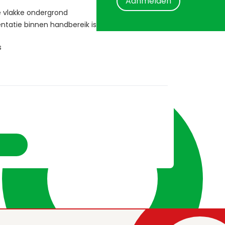
Aanmelden
e vlakke ondergrond
ntatie binnen handbereik is, zodat u een
s