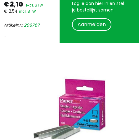
€ 2,10
Log je dan hier in en stel
excl. BTW
je bestellijst samen
€ 2,54
incl. BTW
Aanmelden
Artikelnr.:
208767