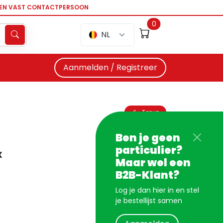
EEN VAST CONTACTPERSOON
0
NL
Aanmelden / Registreer
Terug
Ben je geen
particulier?
x
Maar wel een
B2B-Klant?
Log je dan hier in en stel
je bestellijst samen