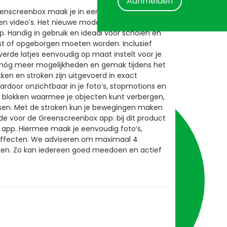
Aanmelden
enscreenbox maak je in een handomdraai
n video’s. Het nieuwe model zet je in enkele
op. Handig in gebruik en ideaal voor scholen en
tst of opgeborgen moeten worden. Inclusief
erde latjes eenvoudig op maat instelt voor je
je nóg meer mogelijkheden en gemak tijdens het
en en stroken zijn uitgevoerd in exact
rdoor onzichtbaar in je foto’s, stopmotions en
en blokken waarmee je objecten kunt verbergen,
tsen. Met de stroken kun je bewegingen maken
ode voor de Greenscreenbox app: bij dit product
app. Hiermee maak je eenvoudig foto’s,
effecten. We adviseren om maximaal 4
ken. Zo kan iedereen goed meedoen en actief