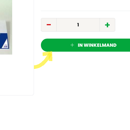
-
+
IN WINKELMAND