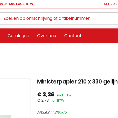
OVEN €50 EXCL. BTW
ALTIJD 
Zoeken ...
Catalogus
Over ons
Contact
Ministerpapier 210 x 330 geli
€ 2,26
excl. BTW
€ 2,73
incl. BTW
Artikelnr.:
219305