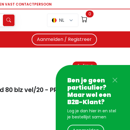
EEN VAST CONTACTPERSOON
0
NL
Aanmelden / Registreer
Terug
Ben je geen
particulier?
jnd 80 blz vel/20 - PROMO
Maar wel een
B2B-Klant?
Log je dan hier in en stel
je bestellijst samen