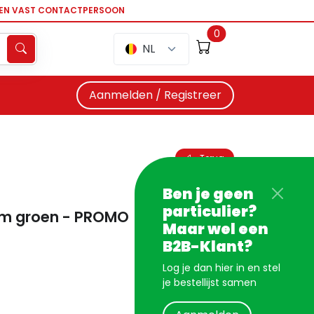
EEN VAST CONTACTPERSOON
0
NL
Aanmelden / Registreer
Terug
Ben je geen
particulier?
5 mm groen - PROMO
Maar wel een
B2B-Klant?
Log je dan hier in en stel
je bestellijst samen