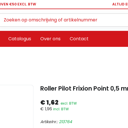
OVEN €50 EXCL. BTW
ALTIJD 
Zoeken ...
Catalogus
Over ons
Contact
Roller Pilot Frixion Point 0,
€ 1,62
excl. BTW
€ 1,96
incl. BTW
Artikelnr.:
213764