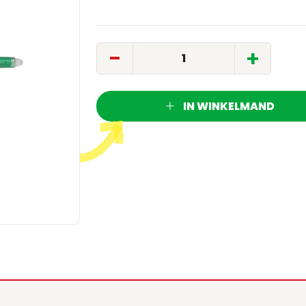
-
+
IN WINKELMAND