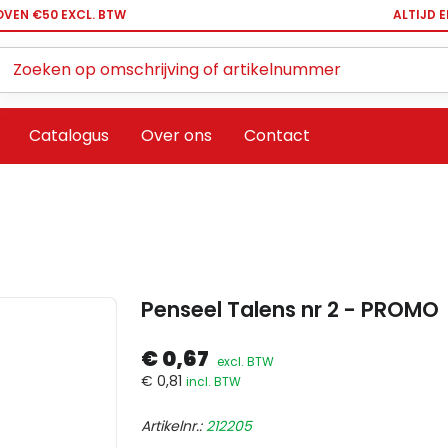
OVEN €50 EXCL. BTW
ALTIJD 
Zoeken ...
Catalogus
Over ons
Contact
Penseel Talens nr 2 - PROMO
€ 0,67
excl. BTW
€ 0,81
incl. BTW
Artikelnr.:
212205