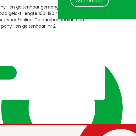
Aanmelden
 pony- en geitenhaar gemengd. Vorm: rond en
rood gelakt, lengte 160-190 mm. Niet alleen
ook voor Ecoline. De haarbundel kan een
n pony- en geitenhaar. nr 2