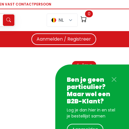
EEN VAST CONTACTPERSOON
0
NL
Aanmelden / Registreer
Terug
Ben je geen
particulier?
Maar wel een
B2B-Klant?
Log je dan hier in en stel
je bestellijst samen