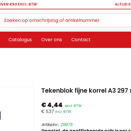
OVEN €50 EXCL. BTW
ALTIJD 
Zoeken ...
Catalogus
Over ons
Contact
Tekenblok fijne korrel A3 297
€ 4,44
excl. BTW
€ 5,37
incl. BTW
Artikelnr.:
211875
Opgelet, de geafficheerde prijs is per 