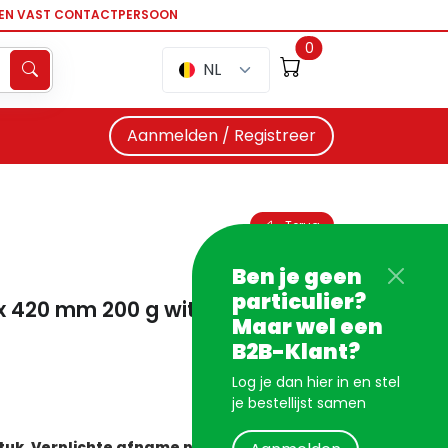
EEN VAST CONTACTPERSOON
0
NL
Aanmelden / Registreer
Terug
Ben je geen
particulier?
 x 420 mm 200 g wit 20 blad
Maar wel een
B2B-Klant?
Log je dan hier in en stel
je bestellijst samen
stuk. Verplichte afname per 5 stuks